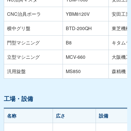
CNC治具ボーラ
YBM8120V
安田工業
横中グリ盤
BTD-200QH
東芝機械
門型マシニング
B8
キタムラ
立型マシニング
MCV-660
大阪機工 
汎用旋盤
MS850
森精機
工場・設備
名称
広さ
設備