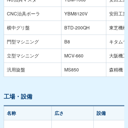
CNC治具ボーラ
YBM8120V
安田工業
横中グリ盤
BTD-200QH
東芝機械
門型マシニング
B8
キタムラ
立型マシニング
MCV-660
大阪機工 
汎用旋盤
MS850
森精機
工場・設備
名称
広さ
設備